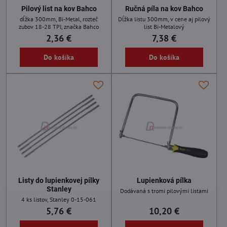
Pilový list na kov Bahco
Ručná píla na kov Bahco
dĺžka 300mm, Bi-Metal, rozteč
Dĺžka listu 300mm, v cene aj pilový
zubov 18-28 TPI, značka Bahco
list Bi-Metalový
2,36 €
7,38 €
Do košíka
Do košíka
Listy do lupienkovej pílky
Lupienková pílka
Stanley
Dodávaná s tromi pilovými listami
4 ks listov, Stanley 0-15-061
5,76 €
10,20 €