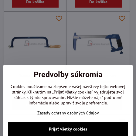
Do košíka
Do košíka
Predvoľby súkromia
Ručná píla na kov
Ručná pílka na kov
Rám ručnej píly na kov, bez
Rezanie aj pod uhlom 45°,
Cookies používame na zlepšenie vašej návštevy tejto webovej
pilového listu, Pilana
dodávaná bez pilového listu, Pilana
stránky, Kliknutím na „Prijať všetky cookies“ vyjadrujete svoj
12,79 €
21,60 €
súhlas s týmto spracovaním. Nižšie môžete nájsť podrobné
informácie alebo upraviť svoje preferencie.
Do košíka
Do košíka
Zásady ochrany osobných údajov
Prijať všetky cookies