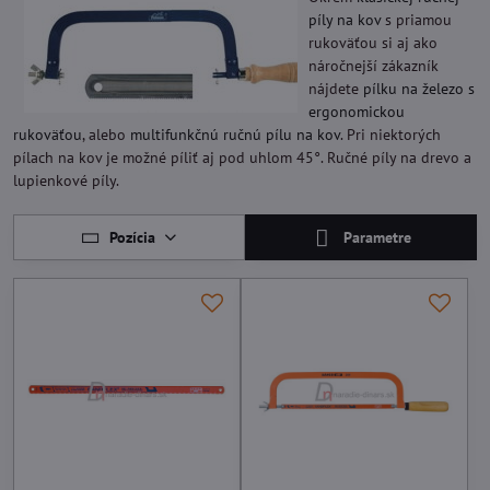
píly na kov
s priamou
rukoväťou si aj ako
náročnejší zákazník
nájdete
pílku na železo s
ergonomickou
rukoväťou
, alebo
multifunkčnú ručnú pílu na kov
. Pri niektorých
pílach na kov je možné píliť aj pod uhlom 45°. Ručné píly na drevo a
lupienkové píly.
Pozícia
Parametre