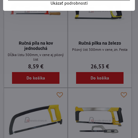
Ukázať podrobnosti
Ručná píla na kov
Ručná pílka na železo
jednoduchá
Pilový list 300mm v cene, zn. Festa
Dĺžka listu 300mm, v cene aj pilový
list
8,59 €
26,53 €
Do košíka
Do košíka