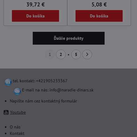
39,72 €
5,08 €
Do košíka
Do košíka
Ďalšie produkty
1
2
5
tel. kontakt: +421905233367
E-mail na nás:
info@naradie-dinars.sk
Napíšte nám cez kontaktný formulár
Youtube
O nás
Kontakt