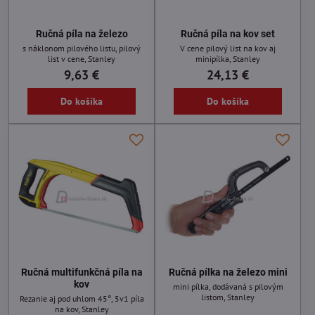
Ručná píla na železo
Ručná píla na kov set
s náklonom pilového listu, pilový
V cene pilový list na kov aj
list v cene, Stanley
minipílka, Stanley
9,63 €
24,13 €
Do košíka
Do košíka
Ručná multifunkčná píla na
Ručná pílka na železo mini
kov
mini pílka, dodávaná s pilovým
listom, Stanley
Rezanie aj pod uhlom 45°, 5v1 píla
na kov, Stanley