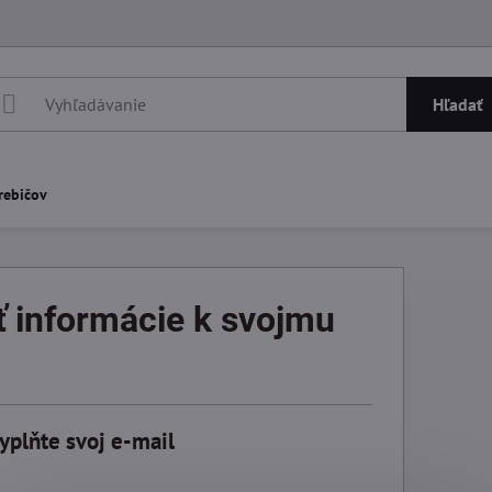
Hľadať
rebičov
ť informácie k svojmu
yplňte svoj e-mail