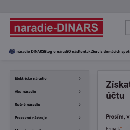
náradie DINARS
Blog o náradí
O nás
Kontakt
Servis domácich spot
Elektrické náradie
Získa
Aku náradie
účtu
Ručné náradie
Prosím, v
Pracovné nástroje
E-mail:
*