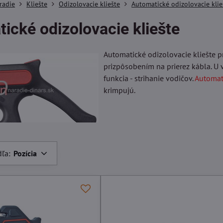
radie
Kliešte
Odizolovacie kliešte
Automatické odizolovacie klie
ické odizolovacie kliešte
Automatické odizolovacie kliešte p
prizpôsobením na prierez kábla. U 
funkcia - strihanie vodičov.
Automat
krimpujú.
dľa:
Pozícia