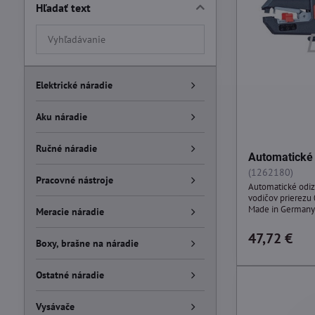
Hľadať text
Prehľadať
výsledky
filtra
fulltextom
Elektrické náradie
Aku náradie
Ručné náradie
Automatické 
(1262180)
Pracovné nástroje
Automatické odiz
vodičov prierezu 
Made in German
Meracie náradie
47,72 €
Boxy, brašne na náradie
Ostatné náradie
Vysávače