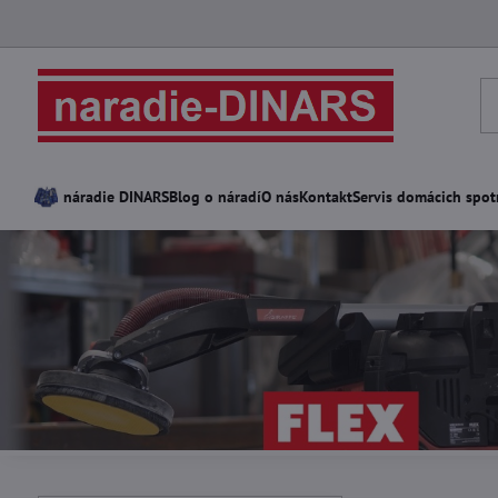
náradie DINARS
Blog o náradí
O nás
Kontakt
Servis domácich spot