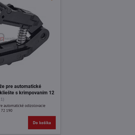
že pre automatické
 kliešte s krimpovaním 12
21)
e automatické odizolovacie
2 72 190
Do košíka