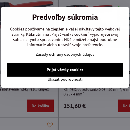
Predvoľby súkromia
Cookies používame na zlepšenie vašej návštevy tejto webovej
stránky, Kliknutím na „Prijať všetky cookies“ vyjadrujete svoj
súhlas s týmto spracovaním. Nižšie môžete nájsť podrobné
informácie alebo upraviť svoje preferencie.
Zásady ochrany osobných údajov
Prijať všetky cookies
kliešte na odizolovanie
Automatické odizolovacie kliešt
krimpovaním
(1272190)
Ukázať podrobnosti
te na odizolovanie 0,03 - 10,0
Automatické odizolovacie kliešte s krimp
 nastavenie hĺbky rezu, Knipex
KNIPEX, odizolovanie 0,03 - 10 mm², kri
0,25 - 4 mm²
151,60 €
Do košíka
Do 