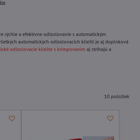
šte
re rýchle a efektívne odizolovanie s automatickým
všetkých automatických odizolovacích klieští je aj doplnková
ické odizolovacie kliešte s krimpovaním
aj strihajú a
10
položiek