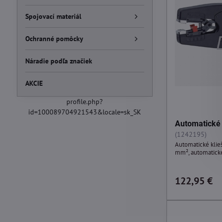
Spojovací materiál
Ochranné pomôcky
Náradie podľa značiek
AKCIE
profile.php?
id=100089704921543&locale=sk_SK
Automatické 
(1242195)
Automatické klieš
mm², automatické
122,95 €