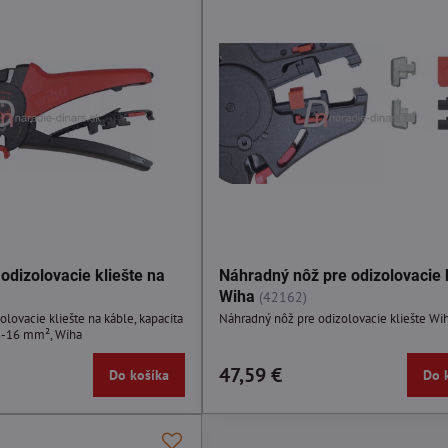
odizolovacie kliešte na
Náhradný nôž pre odizolovacie 
Wiha
(42162)
lovacie kliešte na káble, kapacita
Náhradný nôž pre odizolovacie kliešte Wi
3-16 mm², Wiha
47,59 €
Do košíka
Do 