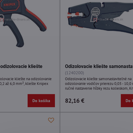
odizolovacie kliešte
Odizolovacie kliešte samonasta
(1240200)
olovacie kliešte na odizolovanie
Odizolovacie kliešte samonastaviteľné na
0,2 až 6,0 mm², kliešte Knipex
odizolovanie vodičov prierezu 0,03 - 10,0
y
ručné nastavenie hĺbky rezu kolieskom, K
82,16 €
Do košíka
Do 