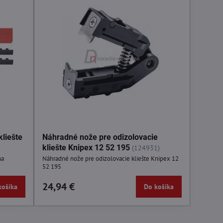
kliešte
Náhradné nože pre odizolovacie
kliešte Knipex 12 52 195
(124931)
ha
Náhradné nože pre odizolovacie kliešte Knipex 12
52 195
24,94 €
košíka
Do košíka