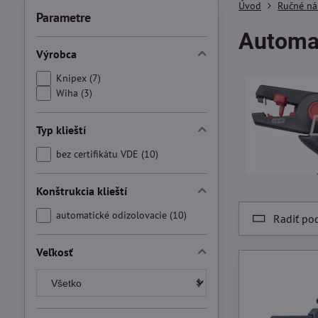
Úvod
Ručné ná
Parametre
Automat
Výrobca
Knipex (7)
Wiha (3)
Typ klieští
bez certifikátu VDE (10)
Konštrukcia klieští
automatické odizolovacie (10)
Radiť po
Veľkosť