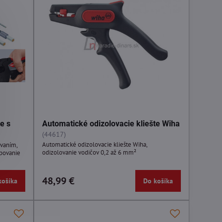
e s
Automatické odizolovacie kliešte Wiha
(44617)
Automatické odizolovacie kliešte Wiha,
ovaním,
odizolovanie vodičov 0,2 až 6 mm²
mpovanie
48,99 €
košíka
Do košíka