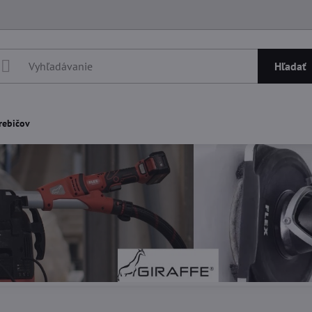
Hľadať
rebičov