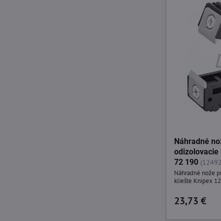
Náhradné no
odizolovacie
72 190
(1249
Náhradné nože pr
kliešte Knipex 1
23,73 €