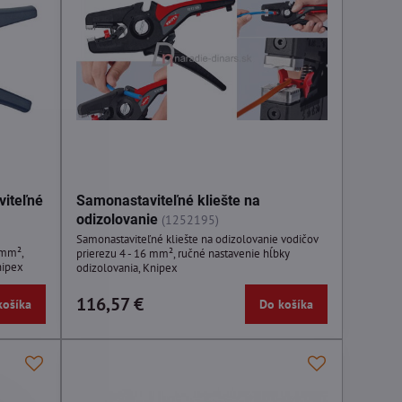
viteľné
Samonastaviteľné kliešte na
odizolovanie
(1252195)
Samonastaviteľné kliešte na odizolovanie vodičov
 mm²,
prierezu 4 - 16 mm², ručné nastavenie hĺbky
nipex
odizolovania, Knipex
116,57 €
košíka
Do košíka