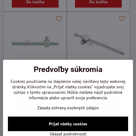
Do košíka
Do košíka
Predvoľby súkromia
Vratidlo 1/4"
Vratidlo gola
Cookies používame na zlepšenie vašej návštevy tejto webovej
Vratidlo so 1/4" štvorhranom, dĺžka
úchyt 1/4" (6,3mm), 105mm, Tona
105mm, PROXXON 23 704
Expert
stránky, Kliknutím na „Prijať všetky cookies“ vyjadrujete svoj
súhlas s týmto spracovaním. Nižšie môžete nájsť podrobné
3,19 €
6,11 €
informácie alebo upraviť svoje preferencie.
Do košíka
Do košíka
Zásady ochrany osobných údajov
Prijať všetky cookies
Ukázať podrobnosti