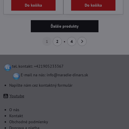
Do košíka
Do košíka
Ďalšie produkty
1
2
4
tel. kontakt: +421905233367
E-mail na nás:
info@naradie-dinars.sk
Napíšte nám cez kontaktný formulár
Youtube
O nás
Kontakt
Obchodné podmienky
Doprava a platba