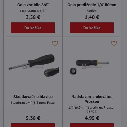
Gola vratidlo 3/8"
Gola predĺženie 1/4" 50mm
Gola vratidlo 3/8"
50mm
3,58 €
1,40 €
Do košíka
Do košíka
Skrutkovač na hlavice
Nadstavec s rukoväťou
Proxxon
štvorhran 1/4" (6,3 mm), Festa
1/4" (6,3mm) štvorhran, Proxxon
23702,
5,38 €
4,95 €