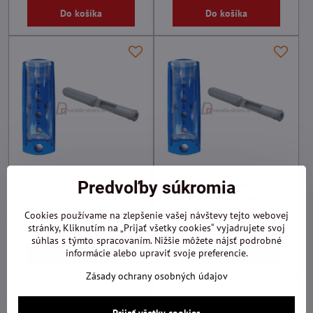
Do košíka
Do košíka
Predvoľby súkromia
Diamantový vrták 12mm
Diamantový vrták 15mm
Vrták do obkladu a obkladačiek, na
Vrták do obkladu a obkladačiek, na
vŕtanie za mokra
vŕtanie za mokra
Cookies používame na zlepšenie vašej návštevy tejto webovej
15,09 €
18,66 €
stránky, Kliknutím na „Prijať všetky cookies“ vyjadrujete svoj
súhlas s týmto spracovaním. Nižšie môžete nájsť podrobné
Do košíka
Do košíka
informácie alebo upraviť svoje preferencie.
Zásady ochrany osobných údajov
Prijať všetky cookies