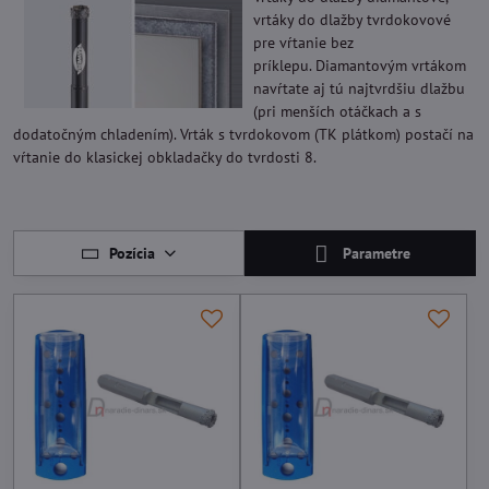
vrtáky do dlažby tvrdokovové
pre vŕtanie bez
príklepu. Diamantovým vrtákom
navŕtate aj tú najtvrdšiu dlažbu
(pri menších otáčkach a s
dodatočným chladením). Vrták s tvrdokovom (TK plátkom) postačí na
vŕtanie do klasickej obkladačky do tvrdosti 8.
Pozícia
Parametre