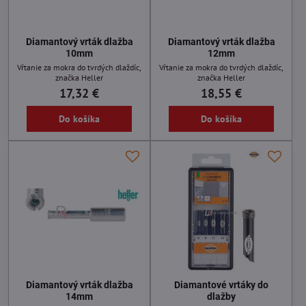
Diamantový vrták dlažba
Diamantový vrták dlažba
10mm
12mm
Vŕtanie za mokra do tvrdých dlaždíc,
Vŕtanie za mokra do tvrdých dlaždíc,
značka Heller
značka Heller
17,32 €
18,55 €
Do košíka
Do košíka
Diamantový vrták dlažba
Diamantové vrtáky do
14mm
dlažby