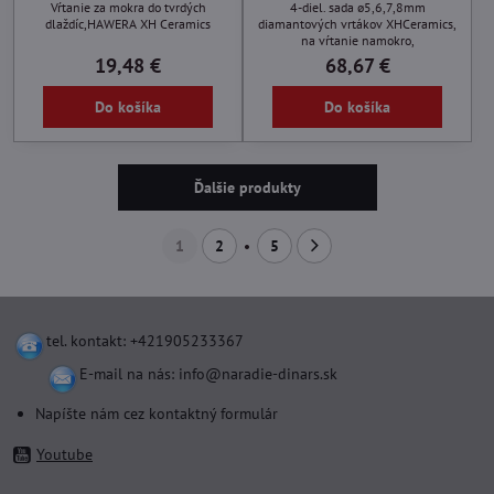
Vŕtanie za mokra do tvrdých
4-diel. sada ø5,6,7,8mm
dlaždíc,HAWERA XH Ceramics
diamantových vrtákov XHCeramics,
na vŕtanie namokro,
19,48 €
68,67 €
Do košíka
Do košíka
Ďalšie produkty
1
2
5
tel. kontakt: +421905233367
E-mail na nás:
info@naradie-dinars.sk
Napíšte nám cez kontaktný formulár
Youtube