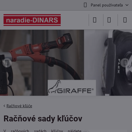
Panel používateľa
Račňové kľúče
Račňové sady kľúčov
V račňových sadách kľúčov nájdete