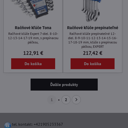
Račňové kľúče Tona
Račňové kľúče prepínateľné
Račňové kľúče Expert 7-diel. 8-10-
Račňové kľúče prepínateľné 12-
12-13-14-17-19 mm, s prepínacou
diel. 8-9-10-11-12-13-14-15-16-
páčkou,
17-18-19 mm, kľúče s prepínacou
páčkou, EXPERT
122,91 €
217,42 €
Do košíka
Do košíka
Ďalšie produkty
1
2
tel. kontakt: +421905233367