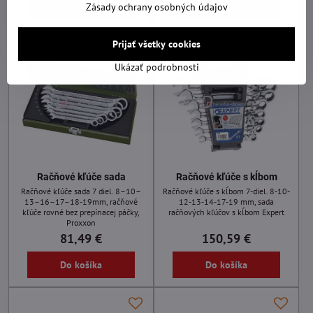
Zásady ochrany osobných údajov
Do košíka
Do košíka
Prijať všetky cookies
Ukázať podrobnosti
Račňové kľúče sada
Račňové kľúče s kĺbom
Račňové kľúče sada 7 diel. 8–10–
Račňové kľúče s kĺbom 7-diel. 8-10-
13–16–17–18-19mm, račňové
12-13-14-17-19 mm, sada
kľúče rovné bez prepínacej páčky,
račňových kľúčov s kĺbom Expert
Proxxon
81,49 €
150,59 €
Do košíka
Do košíka