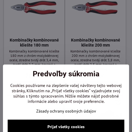
Kombinačky kombinované
Kombinačky kombinované
kliešte 180 mm
kliešte 200 mm
Kombinačky kombinované kliešte
Kombinačky kombinované kliešte
180 mm z chróm-molybdénovej
200 mm z chróm-molybdénovej
ocele, stredne tvrdý drôt 3,4 mm,
ocele, stredne tvrdý drôt 3,8 mm,
tvrdý drôt 2,2 mm, kované a
tvrdý drôt 2,5 mm, kované a
kalené, 4CZech
kalené, 4CZech
Predvoľby súkromia
21,53 €
26,40 €
Cookies používame na zlepšenie vašej návštevy tejto webovej
Do košíka
Do košíka
stránky, Kliknutím na „Prijať všetky cookies“ vyjadrujete svoj
súhlas s týmto spracovaním. Nižšie môžete nájsť podrobné
informácie alebo upraviť svoje preferencie.
Zásady ochrany osobných údajov
Prijať všetky cookies