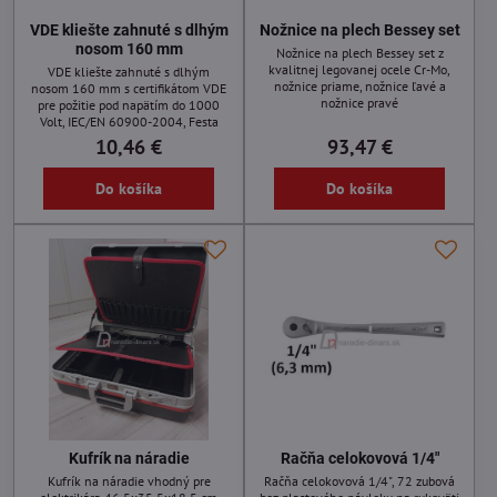
VDE kliešte zahnuté s dlhým
Nožnice na plech Bessey set
nosom 160 mm
Nožnice na plech Bessey set z
kvalitnej legovanej ocele Cr-Mo,
VDE kliešte zahnuté s dlhým
nožnice priame, nožnice ľavé a
nosom 160 mm s certifikátom VDE
nožnice pravé
pre požitie pod napätím do 1000
Volt, IEC/EN 60900-2004, Festa
10,46 €
93,47 €
Do košíka
Do košíka
Kufrík na náradie
Račňa celokovová 1/4"
Kufrík na náradie vhodný pre
Račňa celokovová 1/4", 72 zubová