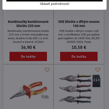
Ukázať podrobnosti
Kombinačky kombinované
VDE kliešte s dlhým nosom
kliešte 220 mm
160 mm
Kombinačky kombinované kliešte
VDE kliešte s dlhým nosom 160
220 mm z chróm-molybdénovej
mm s certifikátom VDE pre požitie
ocele, stredne tvrdý drôt 1,6 mm,
pod napätím do 1000 Volt, IEC/EN
kované a kalené, 4CZech
60900-2004, Festa
36,90 €
10,58 €
Do košíka
Do košíka