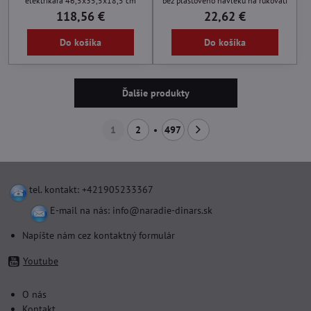
elektrikára 46,5x35,5x18,5 cm
bez plastového návleku na rukoväti
118,56 €
22,62 €
Do košíka
Do košíka
Ďalšie produkty
1
2
497
tel. kontakt: +421905233367
E-mail na nás:
info@naradie-dinars.sk
Napíšte nám cez kontaktný formulár
Youtube
O nás
Kontakt