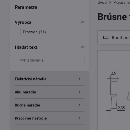
Úvod
Pracovné
Parametre
Brúsne 
Výrobca
Proxxon (21)
Radiť po
Hľadať text
Prehľadať
výsledky
filtra
fulltextom
Elektrické náradie
Aku náradie
Ručné náradie
Pracovné nástroje