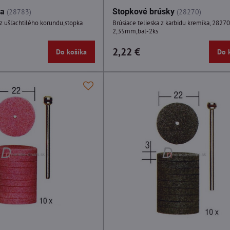
ka
Stopkové brúsky
(28783)
(28270)
 z ušľachtilého korundu,stopka
Brúsiace telieska z karbidu kremíka, 2827
2,35mm,bal-2ks
2,22 €
Do košíka
Do 