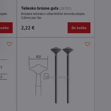
Teliesko brúsne guľa
(28782)
topka
Brúsiace telieska z ušľachtilého korundu,stopka
3,0mm,bal-3ks
2,22 €
košíka
Do košíka