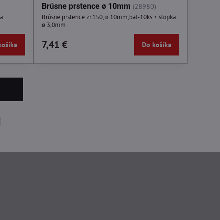
Brúsne prstence ø 10mm
(28980)
ka
Brúsne prstence zr.150, ø 10mm,bal-10ks + stopka
ø 3,0mm
7,41 €
košíka
Do košíka