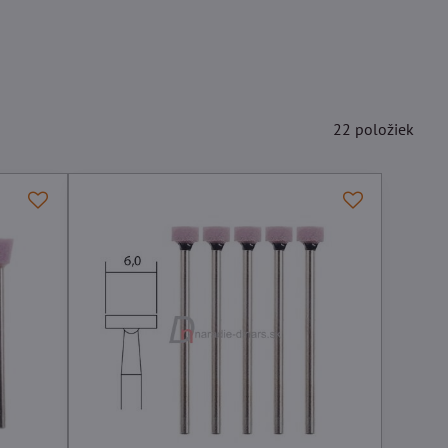
22
položiek