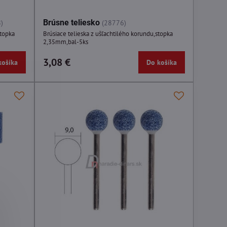
Brúsne teliesko
)
(28776)
stopka
Brúsiace telieska z ušľachtilého korundu,stopka
2,35mm,bal-5ks
3,08 €
košíka
Do košíka