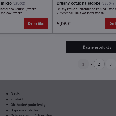
 mikro
Brúsny kotúč na stopke
(28302)
(28304)
šľachtilého korundu,stopka
Brúsny kotúč z ušľachtilého korundu,stop
kotúčov+stopka
2,35mmbal-10ks kotúčov+stopka
5,06 €
Do košíka
Do 
Ďalšie produkty
1
2
O nás
Kontakt
Obchodné podmienky
Doprava a platba
Ochrana osobných údajov