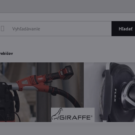
Hľadať
rebičov