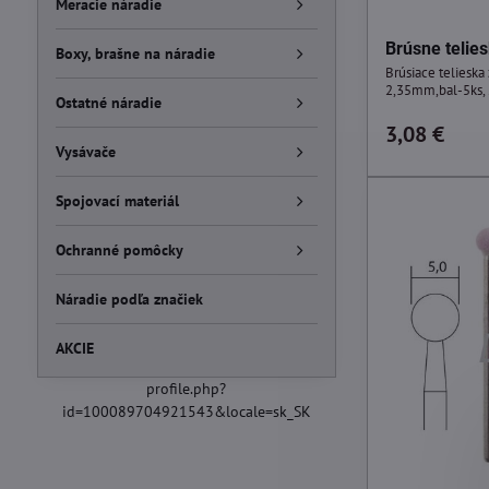
Meracie náradie
Brúsne telie
Boxy, brašne na náradie
Brúsiace telieska
2,35mm,bal-5ks,
Ostatné náradie
3,08 €
Vysávače
Spojovací materiál
Ochranné pomôcky
Náradie podľa značiek
AKCIE
profile.php?
id=100089704921543&locale=sk_SK