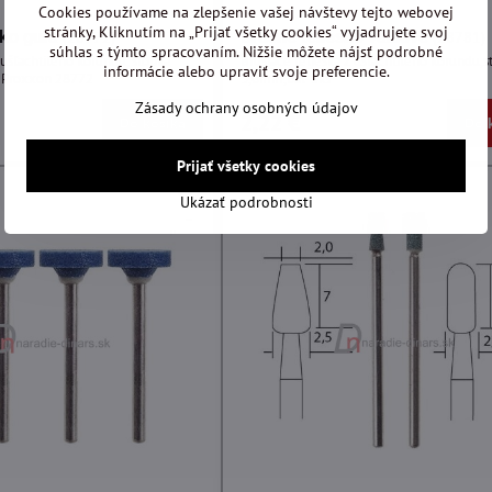
Cookies používame na zlepšenie vašej návštevy tejto webovej
stránky, Kliknutím na „Prijať všetky cookies“ vyjadrujete svoj
sko guľa
Brúsne teliesko valcové
(28772)
(28781)
súhlas s týmto spracovaním. Nižšie môžete nájsť podrobné
 ušľachtilého korundu, stopka
Brúsiace telieska z ušľachtilého korundu,s
informácie alebo upraviť svoje preferencie.
, Proxxon 28772
3,0mm,bal-3ks
Zásady ochrany osobných údajov
2,22 €
Do košíka
Do 
Prijať všetky cookies
Ukázať podrobnosti