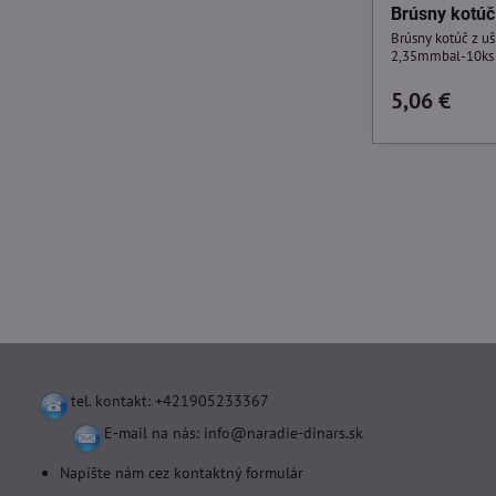
Brúsny kotúč
Brúsny kotúč z u
2,35mmbal-10ks 
5,06 €
tel. kontakt: +421905233367
E-mail na nás:
info@naradie-dinars.sk
Napíšte nám cez kontaktný formulár