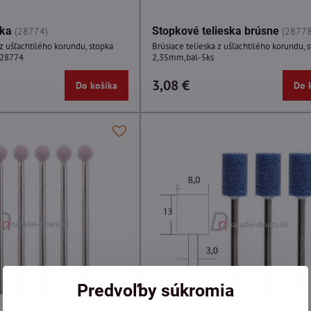
ska
Stopkové telieska brúsne
(28774)
(28778
 z ušľachtilého korundu, stopka
Brúsiace telieska z ušľachtilého korundu, 
 28774
2,35mm,bal-5ks
3,08 €
Do košíka
Do 
Predvoľby súkromia