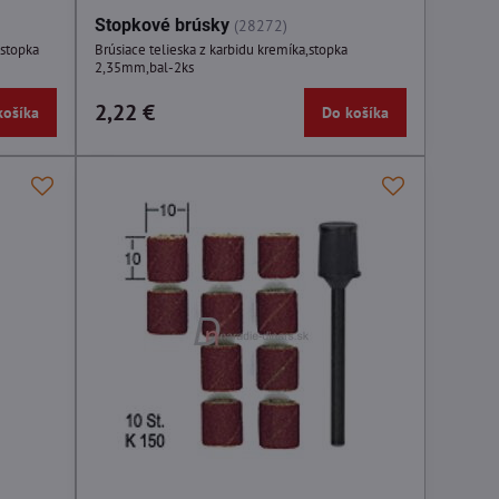
Stopkové brúsky
(28272)
0stopka
Brúsiace telieska z karbidu kremíka,stopka
2,35mm,bal-2ks
2,22 €
košíka
Do košíka