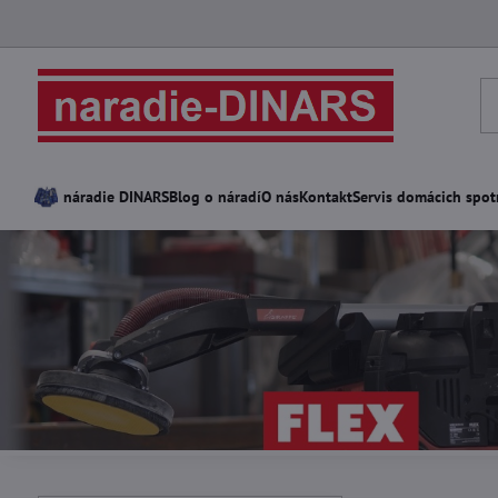
náradie DINARS
Blog o náradí
O nás
Kontakt
Servis domácich spot