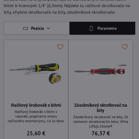
bitmi 6-hrannými 1/4" (6,3mm). Nájdete tu račňové skrutkovače na
bity, ohybné skrutkovače na bity, zásobníkové skrutkovače.
Pozícia
Parametre
Račňový šrobovák s bitmi
Zásobníkový skrutkovač na
bity
Račňový šrobovák s bitmi v
rukoväti, prepínanie smeru
Zásobníkový skrutkovač na bity, 26
račňového mechanizmu, 16 ks bitov
rozmerov skrutkovacích bitov, Wiha
LiftUp 26one®
25,60 €
76,37 €