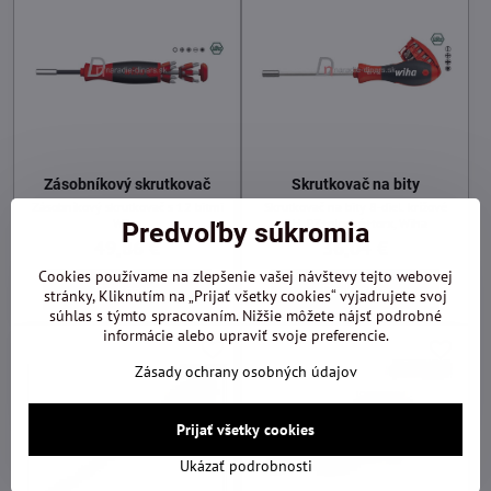
Zásobníkový skrutkovač
Skrutkovač na bity
Zásobníkový skrutkovač s 12 bitmi
Skrutkovač na bity 8-diel. krížové
Wiha
PH, PZ+ploché+torx, Wiha
Predvoľby súkromia
49,86 €
36,04 €
Cookies používame na zlepšenie vašej návštevy tejto webovej
Do košíka
Do košíka
stránky, Kliknutím na „Prijať všetky cookies“ vyjadrujete svoj
súhlas s týmto spracovaním. Nižšie môžete nájsť podrobné
informácie alebo upraviť svoje preferencie.
Zásady ochrany osobných údajov
Prijať všetky cookies
Ukázať podrobnosti