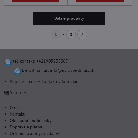
Ďalšie produkty
1
2
tel. kontakt: +421905233367
E-mail na nás:
info@naradie-dinars.sk
Napíšte nám cez kontaktný formulár
Youtube
O nás
Kontakt
Obchodné podmienky
Doprava a platba
Ochrana osobných údajov