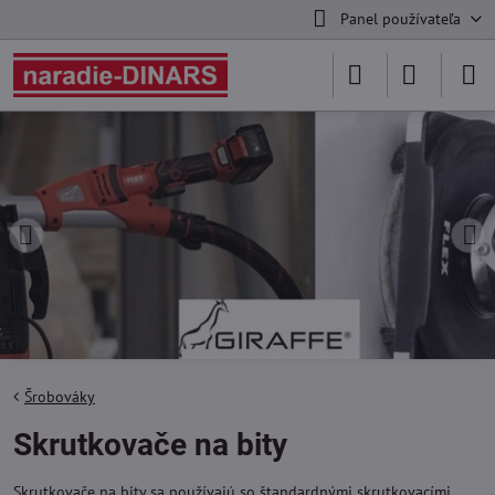
Panel používateľa
Šrobováky
Skrutkovače na bity
Skrutkovače na bity sa používajú so štandardnými skrutkovacími