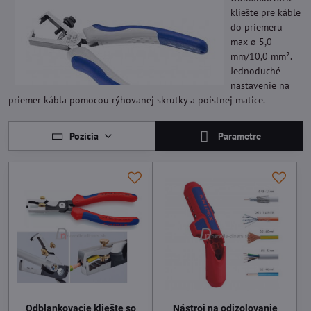
kliešte pre káble
do priemeru
max ø 5,0
mm/10,0 mm².
Jednoduché
nastavenie na
priemer kábla pomocou rýhovanej skrutky a poistnej matice.
Pozícia
Parametre
Odblankovacie kliešte so
Nástroj na odizolovanie