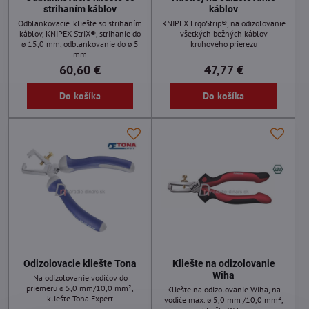
strihaním káblov
káblov
Odblankovacie_kliešte so strihaním
KNIPEX ErgoStrip®, na odizolovanie
káblov, KNIPEX StriX®, strihanie do
všetkých bežných káblov
ø 15,0 mm, odblankovanie do ø 5
kruhového prierezu
mm
60,60 €
47,77 €
Do košíka
Do košíka
Odizolovacie kliešte Tona
Kliešte na odizolovanie
Wiha
Na odizolovanie vodičov do
priemeru ø 5,0 mm/10,0 mm²,
Kliešte na odizolovanie Wiha, na
kliešte Tona Expert
vodiče max. ø 5,0 mm /10,0 mm²,