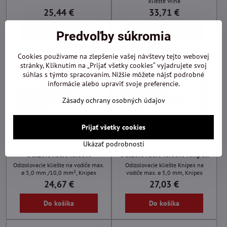
kliešte Wiha
25,44 €
33,71 €
Do košíka
Do košíka
Predvoľby súkromia
Cookies používame na zlepšenie vašej návštevy tejto webovej
stránky, Kliknutím na „Prijať všetky cookies“ vyjadrujete svoj
súhlas s týmto spracovaním. Nižšie môžete nájsť podrobné
informácie alebo upraviť svoje preferencie.
Zásady ochrany osobných údajov
Prijať všetky cookies
Ukázať podrobnosti
Odizolovacie kliešte
Odizolovacie kliešte Knipex
Odizolovacie kliešte na vodiče max.
Odizolovacie kliešte Knipex na
ø 5,0 mm /10,0 mm², Knipex
vodiče max. ø 5,0 mm, Knipex
24,67 €
27,03 €
Do košíka
Do košíka