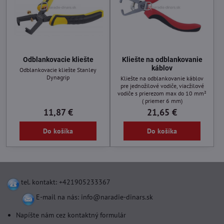
Odblankovacie kliešte
Kliešte na odblankovanie
káblov
Odblankovacie kliešte Stanley
Dynagrip
Kliešte na odblankovanie káblov
pre jednožilové vodiče, viacžilové
vodiče s prierezom max do 10 mm²
( priemer 6 mm)
11,87 €
21,65 €
Do košíka
Do košíka
tel. kontakt: +421905233367
E-mail na nás:
info@naradie-dinars.sk
Napíšte nám cez kontaktný formulár