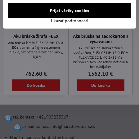
Prijať všetky cookies
Ukázať podrobnosti
Aku brúska žirafa FLEX
Aku brúska na sadrokartón s
vysávačom
Aku brúska žirafa FLEX GE MH 18.0-
EC s vymeniteľným systémom
Aku brúska na sadrokartón s
hlavíc, bez batérie a bez nabíjačky,
vysávačom, FLEX GE MH 18.0-EC +
18,0 V
FLEX VCE 22 L MC 2x18 V, s
brúsnou hlavou do rohov, bez aku a
bez nabíjačky
762,60 €
1562,10 €
Do košíka
Do košíka
tel. kontakt: +421905233367
E-mail na nás:
info@naradie-dinars.sk
Napíšte nám cez kontaktný formulár