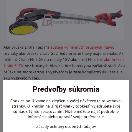
Aku brúska žirafa Flex má
systém výmenných brúsnych hlavíc
rovnaký ako brúska žirafa GE7. Teda brúsne hlavy majú rovnaké. Ak
máte už žirafu Flex GE7 a nejaký 18V aku stroj Flex, tak
aku brúska
žirafa FLEX
bez brúsnych hlavíc a bez baterky na začiatok stačí. Aku
brúska na sadrokartón s vysávačom je zase kompletný aku set aj s
aku vysávačom Flex.
Predvoľby súkromia
Pozícia
Parametre
Cookies používame na zlepšenie vašej návštevy tejto webovej
stránky, Kliknutím na „Prijať všetky cookies“ vyjadrujete svoj
súhlas s týmto spracovaním. Nižšie môžete nájsť podrobné
informácie alebo upraviť svoje preferencie.
Zásady ochrany osobných údajov