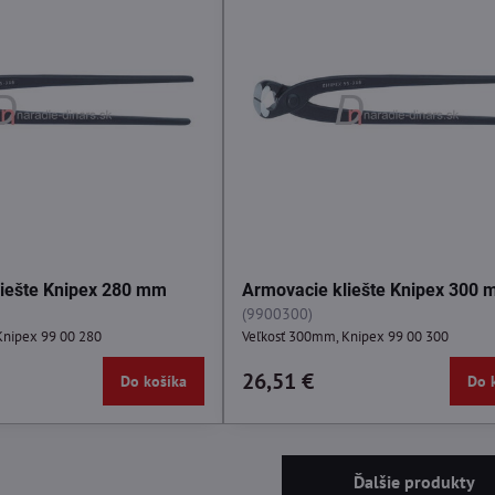
liešte Knipex 280 mm
Armovacie kliešte Knipex 300
(9900300)
Knipex 99 00 280
Veľkosť 300mm, Knipex 99 00 300
26,51 €
Do košíka
Do 
Ďalšie produkty