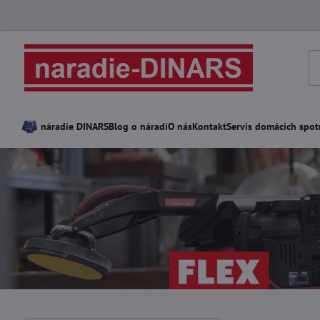
náradie DINARS
Blog o náradí
O nás
Kontakt
Servis domácich spot