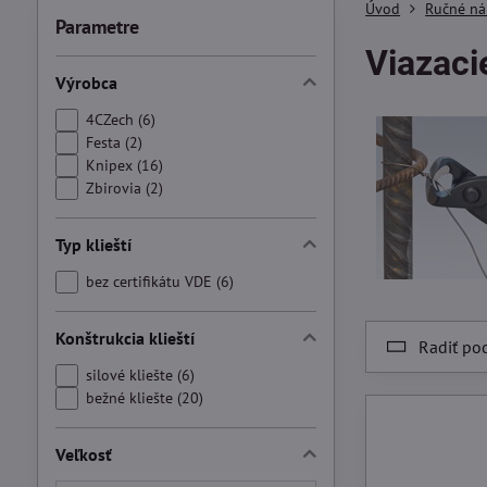
Úvod
Ručné ná
Parametre
Viazacie
Výrobca
4CZech (6)
Festa (2)
Knipex (16)
Zbirovia (2)
Typ klieští
bez certifikátu VDE (6)
Konštrukcia klieští
Radiť po
silové kliešte (6)
bežné kliešte (20)
Veľkosť