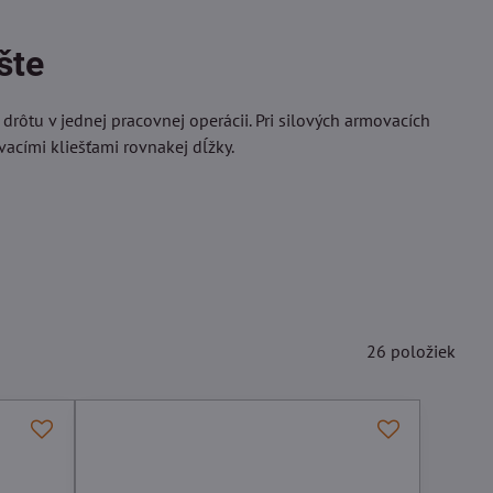
šte
 drôtu v jednej pracovnej operácii. Pri silových armovacích
vacími kliešťami rovnakej dĺžky.
26
položiek