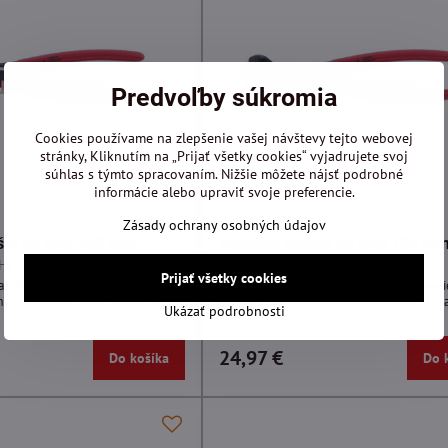
Predvoľby súkromia
Cookies používame na zlepšenie vašej návštevy tejto webovej
stránky, Kliknutím na „Prijať všetky cookies“ vyjadrujete svoj
súhlas s týmto spracovaním. Nižšie môžete nájsť podrobné
informácie alebo upraviť svoje preferencie.
Zásady ochrany osobných údajov
ešte na drôt 160 mm
Viazacie kliešte na drôt 180 m
H)
(4CZ-310-180PH)
Prijať všetky cookies
na drôt 160 mm, armovacie kliešte,
Viazacie kliešte na drôt 180 mm, armovacie
molybdénovej ocele, kované a
kliešte z chróm-molybdénovej ocele, kov
Ukázať podrobnosti
kalené
24,97 €
Do košíka
Do 