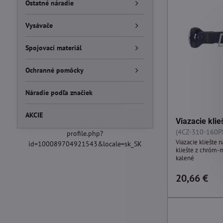
Ostatné náradie
Vysávače
Spojovací materiál
Ochranné pomôcky
Náradie podľa značiek
AKCIE
Viazacie kli
(4CZ-310-160P
profile.php?
Viazacie kliešte 
id=100089704921543&locale=sk_SK
kliešte z chróm-
kalené
20,66 €