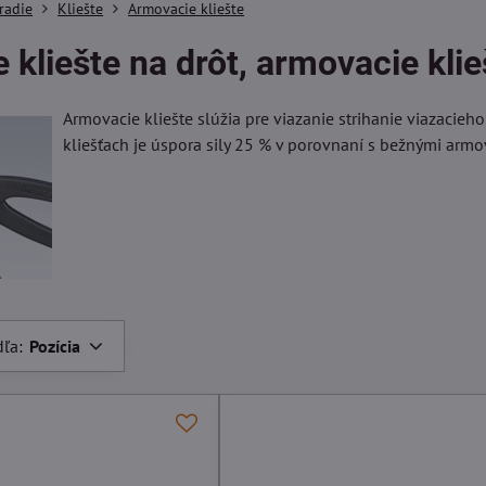
radie
Kliešte
Armovacie kliešte
 kliešte na drôt, armovacie klie
Armovacie kliešte slúžia pre viazanie strihanie viazacieho
kliešťach je úspora sily 25 % v porovnaní s bežnými armo
dľa:
Pozícia