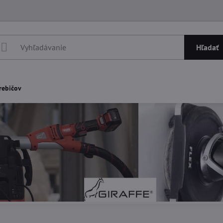
Hľadať
rebičov