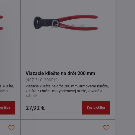
m
Viazacie kliešte na drôt 200 mm
(4CZ-310-200PH)
 kliešte,
Viazacie kliešte na drôt 200 mm, armovacie kliešte,
ané a
kliešte z chróm-molybdénovej ocele, kované a
kalené
27,92 €
košíka
Do košíka