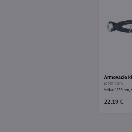
Armovacie k
(9900280)
Veľkosť 280mm, 
22,19 €