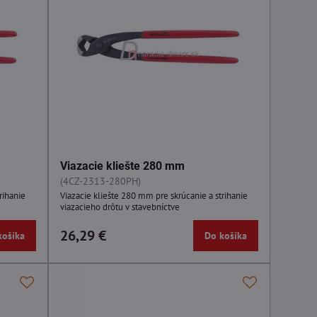
Viazacie kliešte 280 mm
(4CZ-2313-280PH)
rihanie
Viazacie kliešte 280 mm pre skrúcanie a strihanie
viazacieho drôtu v stavebníctve
26,29 €
košíka
Do košíka