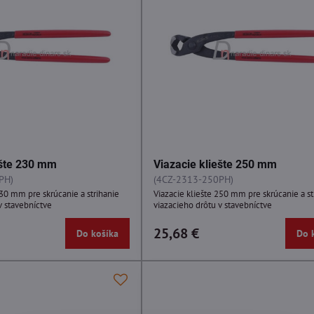
ešte 230 mm
Viazacie kliešte 250 mm
PH)
(4CZ-2313-250PH)
230 mm pre skrúcanie a strihanie
Viazacie kliešte 250 mm pre skrúcanie a st
v stavebníctve
viazacieho drôtu v stavebníctve
25,68 €
Do košíka
Do 