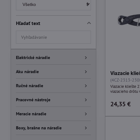
Hľadať text
Prehľadať
výsledky
filtra
fulltextom
Elektrické náradie
Aku náradie
Viazacie kli
(4CZ-2313-230
Ručné náradie
Viazacie kliešte 
viazacieho drôtu 
Pracovné nástroje
24,35 €
Meracie náradie
Boxy, brašne na náradie