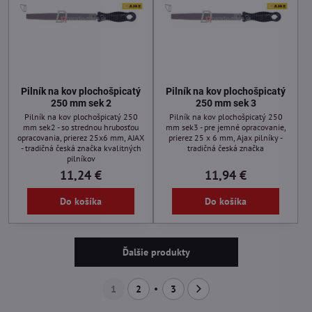
Pilník na kov plochošpicatý
Pilník na kov plochošpicatý
250 mm sek 2
250 mm sek 3
Pilník na kov plochošpicatý 250
Pilník na kov plochošpicatý 250
mm sek2 - so strednou hrubosťou
mm sek3 - pre jemné opracovanie,
opracovania, prierez 25x6 mm, AJAX
prierez 25 x 6 mm, Ajax pilníky -
- tradičná česká značka kvalitných
tradičná česká značka
pilníkov
11,24 €
11,94 €
Do košíka
Do košíka
Ďalšie produkty
1
2
3