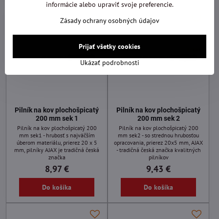
informácie alebo upraviť svoje preferencie.
Zásady ochrany osobných údajov
Prijať všetky cookies
Ukázať podrobnosti
Pilník na kov plochošpicatý
Pilník na kov plochošpicatý
200 mm sek 1
200 mm sek 2
Pilník na kov plochošpicatý 200
Pilník na kov plochošpicatý 200
mm sek1 - hrubosť s najväčším
mm sek2 - so strednou hrubosťou
úberom materiálu, prierez 20 x 5
opracovania, prierez 20x5 mm, AJAX
mm, pilníky AJAX je tradičná česká
- tradičná česká značka kvalitných
značka
pilníkov
8,97 €
9,43 €
Do košíka
Do košíka