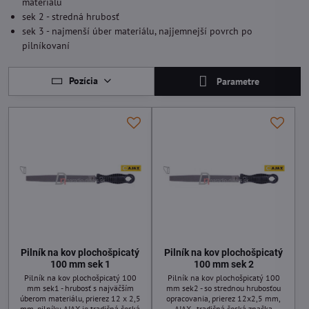
materiálu
sek 2 - stredná hrubosť
sek 3 - najmenší úber materiálu, najjemnejší povrch po
pilníkovaní
Pozícia
Parametre
Pilník na kov plochošpicatý
Pilník na kov plochošpicatý
100 mm sek 1
100 mm sek 2
Pilník na kov plochošpicatý 100
Pilník na kov plochošpicatý 100
mm sek1 - hrubosť s najväčším
mm sek2 - so strednou hrubosťou
úberom materiálu, prierez 12 x 2,5
opracovania, prierez 12x2,5 mm,
mm, pilníky AJAX je tradičná česká
AJAX - tradičná česká značka