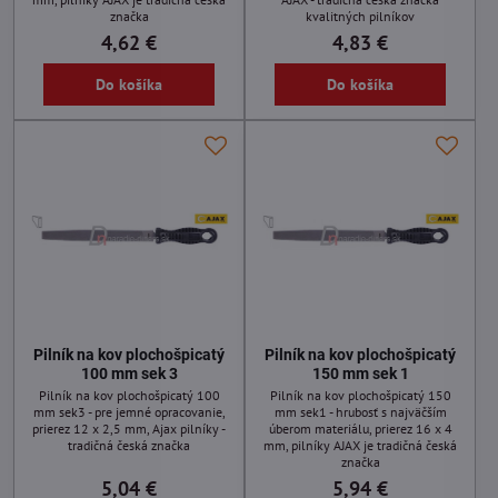
značka
kvalitných pilníkov
4,62 €
4,83 €
Do košíka
Do košíka
Pilník na kov plochošpicatý
Pilník na kov plochošpicatý
100 mm sek 3
150 mm sek 1
Pilník na kov plochošpicatý 100
Pilník na kov plochošpicatý 150
mm sek3 - pre jemné opracovanie,
mm sek1 - hrubosť s najväčším
prierez 12 x 2,5 mm, Ajax pilníky -
úberom materiálu, prierez 16 x 4
tradičná česká značka
mm, pilníky AJAX je tradičná česká
značka
5,04 €
5,94 €