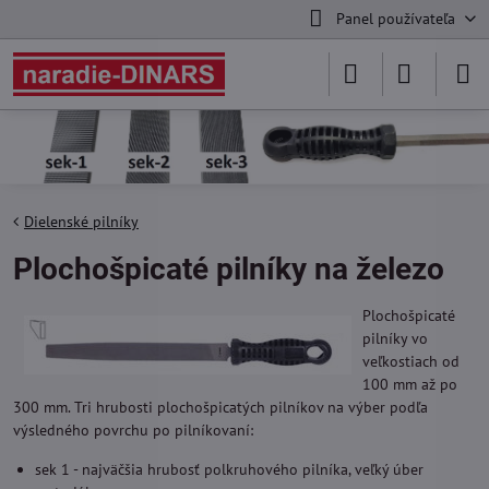
Panel používateľa
Dielenské pilníky
Plochošpicaté pilníky na železo
Plochošpicaté
pilníky vo
veľkostiach od
100 mm až po
300 mm. Tri hrubosti plochošpicatých pilníkov na výber podľa
výsledného povrchu po pilníkovaní:
sek 1 - najväčšia hrubosť polkruhového pilníka, veľký úber