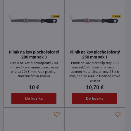
Pilník na kov plochošpicatý
Pilník na kov plochošpicatý
200 mm sek 3
250 mm sek 1
Pilník na kov plochošpicatý 200
Pilník na kov plochošpicatý 250
mm sek3 - pre jemné opracovanie,
mm sek1 - hrubosť s najväčším
prierez 20x5 mm, Ajax pilníky -
úberom materiálu, prierez 25 x 6
tradičná česká značka
mm, pilníky AJAX je tradičná česká
značka
10 €
10,70 €
Do košíka
Do košíka