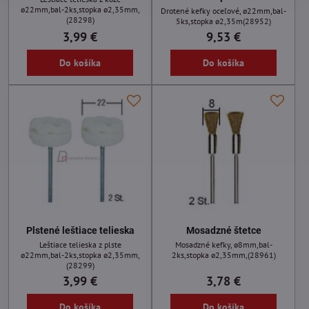
ø22mm,bal-2ks,stopka ø2,35mm,
Drotené kefky oceľové, ø22mm,bal-
(28298)
5ks,stopka ø2,35m(28952)
3,99 €
9,53 €
Do košíka
Do košíka
Plstené leštiace telieska
Mosadzné štetce
Leštiace telieska z plste
Mosadzné kefky, ø8mm,bal-
ø22mm,bal-2ks,stopka ø2,35mm,
2ks,stopka ø2,35mm,(28961)
(28299)
3,99 €
3,78 €
Do košíka
Do košíka