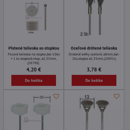
Plstené telieska so stopkou
Oceľové drôtené telieska
Filcové telieska na stopke,bal-10ks
Drotené kefky oceľové, ø8mm,bal-
+ 1 ks stopka&nbsp; ø2,35mm,
2ks,stopka ø2,35mm,(28951)
(28798)
4,20 €
3,78 €
Do košíka
Do košíka