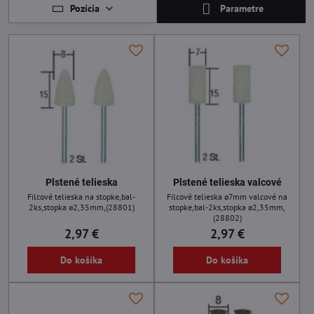
Pozícia
Parametre
Plstené telieska
Plstené telieska valcové
Filcové telieska na stopke,bal-
Filcové telieska ø7mm valcové na
2ks,stopka ø2,35mm,(28801)
stopke,bal-2ks,stopka ø2,35mm,
(28802)
2,97 €
2,97 €
Do košíka
Do košíka