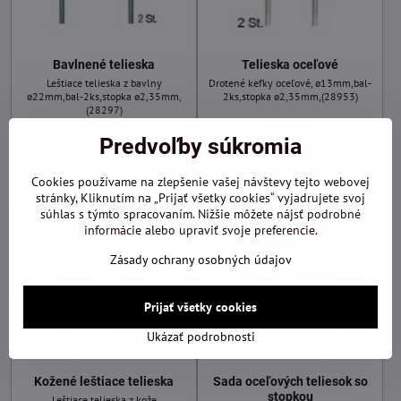
Bavlnené telieska
Telieska oceľové
Leštiace telieska z bavlny
Drotené kefky oceľové, ø13mm,bal-
ø22mm,bal-2ks,stopka ø2,35mm,
2ks,stopka ø2,35mm,(28953)
(28297)
5,63 €
5,48 €
Predvoľby súkromia
Do košíka
Do košíka
Cookies používame na zlepšenie vašej návštevy tejto webovej
stránky, Kliknutím na „Prijať všetky cookies“ vyjadrujete svoj
súhlas s týmto spracovaním. Nižšie môžete nájsť podrobné
informácie alebo upraviť svoje preferencie.
Zásady ochrany osobných údajov
Prijať všetky cookies
Ukázať podrobnosti
Kožené leštiace telieska
Sada oceľových teliesok so
stopkou
Leštiace telieska z kože