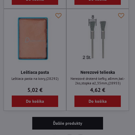
Leštiaca pasta
Nerezové telieska
Leštiaca pasta na kovy,(28292)
Nerezové drotené kefky, ø8mm,bal-
2ks,stopka ø2,35mm,(28955)
5,02 €
4,62 €
Do košíka
Do košíka
Ďalšie produkty