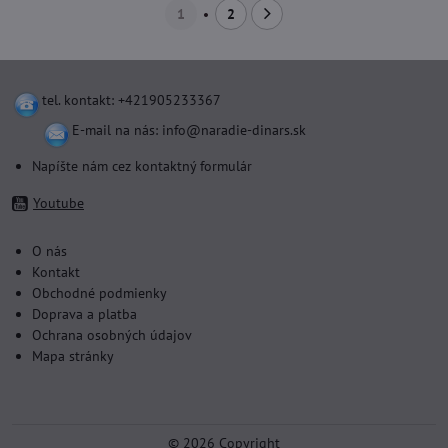
1
2
tel. kontakt: +421905233367
E-mail na nás:
info@naradie-dinars.sk
Napíšte nám cez kontaktný formulár
Youtube
O nás
Kontakt
Obchodné podmienky
Doprava a platba
Ochrana osobných údajov
Mapa stránky
©
2026
Copyright