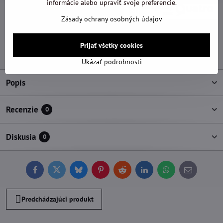
informácie alebo upraviť svoje preferencie.
Zásady ochrany osobných údajov
Pridať k Obľúbeným
Otázka k produktu
Doručenia
Prijať všetky cookies
Výrobca:
Flex
Ukázať podrobnosti
Popis
Recenzie
0
Diskusia
0
Facebook
Twitter
Bluesky
Pinterest
Reddit
LinkedIn
WhatsApp
E-
mail
Predchádzajúci produkt