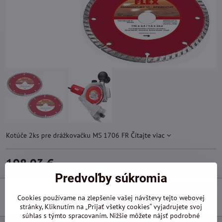
Kotúče 2ks pre drážkovačku MS 1706 FR
Čítajte viac
198,03 €
Predvoľby súkromia
Do košíka
Cookies používame na zlepšenie vašej návštevy tejto webovej
stránky, Kliknutím na „Prijať všetky cookies“ vyjadrujete svoj
súhlas s týmto spracovaním. Nižšie môžete nájsť podrobné