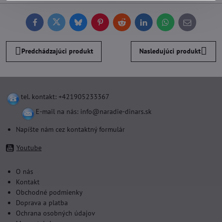
Facebook
Twitter
Bluesky
Pinterest
Reddit
LinkedIn
WhatsApp
E-
mail
Predchádzajúci produkt
Nasledujúci produkt
tel. kontakt: +421905233367
E-mail na nás:
info@naradie-dinars.sk
Napíšte nám cez kontaktný formulár
Youtube
O nás
Kontakt
Obchodné podmienky
Doprava a platba
Ochrana osobných údajov