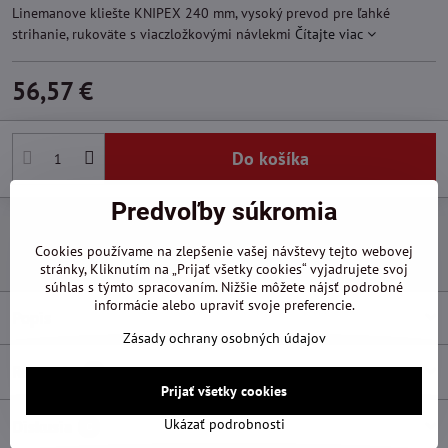
Linemanove kliešte KNIPEX 240 mm, vysoký prevod pre ľahké
strihanie, rukoväte s viaczložkovými návlekmi
Čítajte viac
56,57 €
Do košíka
Predvoľby súkromia
Pridať k Obľúbeným
Otázka k produktu
Doručenia
Cookies používame na zlepšenie vašej návštevy tejto webovej
Výrobca:
Knipex
stránky, Kliknutím na „Prijať všetky cookies“ vyjadrujete svoj
súhlas s týmto spracovaním. Nižšie môžete nájsť podrobné
informácie alebo upraviť svoje preferencie.
Popis
Zásady ochrany osobných údajov
Recenzie
0
Prijať všetky cookies
Ukázať podrobnosti
Diskusia
0