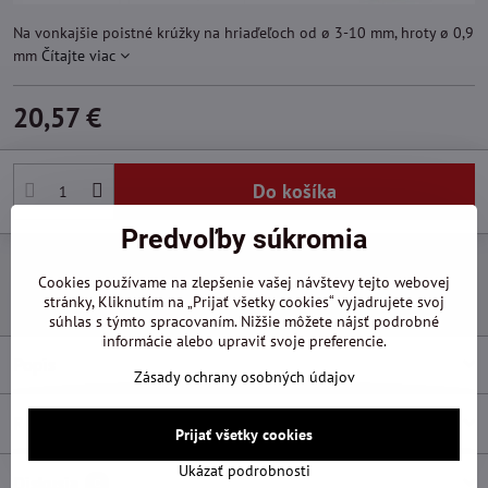
Na vonkajšie poistné krúžky na hriaďeľoch od ø 3-10 mm, hroty ø 0,9
mm
Čítajte viac
20,57 €
Do košíka
Predvoľby súkromia
Pridať k Obľúbeným
Otázka k produktu
Doručenia
Cookies používame na zlepšenie vašej návštevy tejto webovej
stránky, Kliknutím na „Prijať všetky cookies“ vyjadrujete svoj
Výrobca:
Knipex
súhlas s týmto spracovaním. Nižšie môžete nájsť podrobné
informácie alebo upraviť svoje preferencie.
Popis
Zásady ochrany osobných údajov
Recenzie
0
Prijať všetky cookies
Ukázať podrobnosti
Diskusia
0