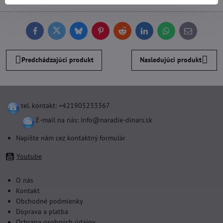
Facebook
Twitter
Bluesky
Pinterest
Reddit
LinkedIn
WhatsApp
E-
mail
Predchádzajúci produkt
Nasledujúci produkt
tel. kontakt: +421905233367
E-mail na nás:
info@naradie-dinars.sk
Napíšte nám cez kontaktný formulár
Youtube
O nás
Kontakt
Obchodné podmienky
Doprava a platba
Ochrana osobných údajov