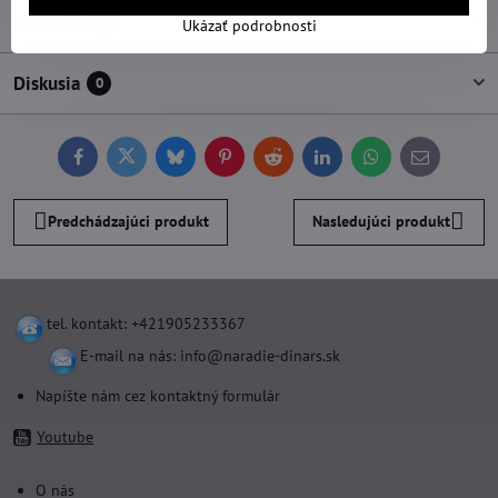
Recenzie
0
Ukázať podrobnosti
Diskusia
0
Facebook
Twitter
Bluesky
Pinterest
Reddit
LinkedIn
WhatsApp
E-
mail
Predchádzajúci produkt
Nasledujúci produkt
tel. kontakt: +421905233367
E-mail na nás:
info@naradie-dinars.sk
Napíšte nám cez kontaktný formulár
Youtube
O nás