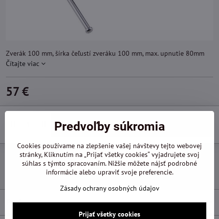
Zverák 100 mm, šírka čeľustí zveráku 100 mm, max. upnutie 80mm
Čítajte viac
57 €
Do košíka
Predvoľby súkromia
Cookies používame na zlepšenie vašej návštevy tejto webovej
stránky, Kliknutím na „Prijať všetky cookies“ vyjadrujete svoj
Pridať k Obľúbeným
Otázka k produktu
Doručenia
súhlas s týmto spracovaním. Nižšie môžete nájsť podrobné
informácie alebo upraviť svoje preferencie.
Výrobca:
Festa
Zásady ochrany osobných údajov
Popis
Prijať všetky cookies