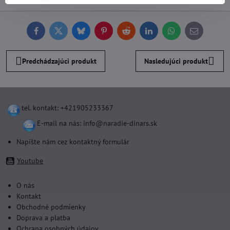
Facebook
Twitter
Bluesky
Pinterest
Reddit
LinkedIn
WhatsApp
E-
mail
Predchádzajúci produkt
Nasledujúci produkt
tel. kontakt: +421905233367
E-mail na nás:
info@naradie-dinars.sk
Napíšte nám cez kontaktný formulár
Youtube
O nás
Kontakt
Obchodné podmienky
Doprava a platba
Ochrana osobných údajov