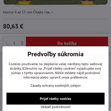
hlavice 4 až 13 mm
Čítajte viac
80,63 €
Do košíka
Predvoľby súkromia
Pridať k Obľúbeným
Otázka k produktu
Doručenia
Cookies používame na zlepšenie vašej návštevy tejto webovej
Výrobca:
Proxxon
stránky, Kliknutím na „Prijať všetky cookies“ vyjadrujete svoj
súhlas s týmto spracovaním. Nižšie môžete nájsť podrobné
informácie alebo upraviť svoje preferencie.
Popis
Zásady ochrany osobných údajov
Recenzie
0
Prijať všetky cookies
Ukázať podrobnosti
Diskusia
0