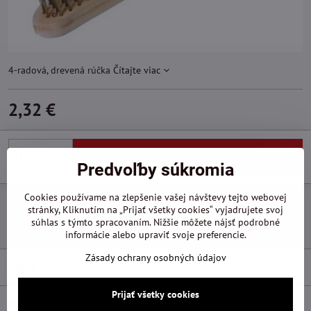
4-radová, drevená rúčka
Čítajte viac
2,32 €
Do košíka
Predvoľby súkromia
Cookies používame na zlepšenie vašej návštevy tejto webovej
Pridať k Obľúbeným
Otázka k produktu
Doručenia
stránky, Kliknutím na „Prijať všetky cookies“ vyjadrujete svoj
súhlas s týmto spracovaním. Nižšie môžete nájsť podrobné
Výrobca:
Festa
informácie alebo upraviť svoje preferencie.
Zásady ochrany osobných údajov
Popis
Prijať všetky cookies
Recenzie
0