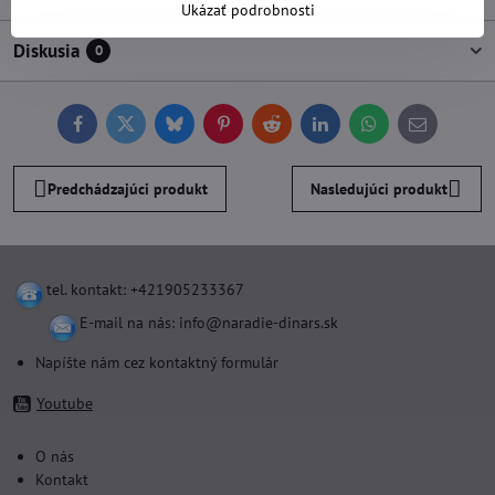
Ukázať podrobnosti
Diskusia
0
Facebook
Twitter
Bluesky
Pinterest
Reddit
LinkedIn
WhatsApp
E-
mail
Predchádzajúci produkt
Nasledujúci produkt
tel. kontakt: +421905233367
E-mail na nás:
info@naradie-dinars.sk
Napíšte nám cez kontaktný formulár
Youtube
O nás
Kontakt