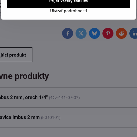
Prijať všetky cookies
górie
Ukázať podrobnosti
a značiek
Gola náradie
Hlavice imbus
Ručné náradi
Facebook
Twitter
Bluesky
Pinterest
Reddit
L
júci produkt
ívne produkty
bus 2 mm, orech 1/4"
(4CZ-141-07-02)
lavica imbus 2 mm
(E030101)