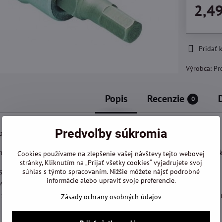
2,4
Pridať
Výrobca:
Pr
Popis
Recenzie
0
Predvoľby súkromia
busy všetky rozmery: 2-2,5-3-4-5-6-8 mm
roxxon sú vykuté z ocele 31CrV. Vysoký obsah uhlíka, zaručuje veľk
Cookies používame na zlepšenie vašej návštevy tejto webovej
stránky, Kliknutím na „Prijať všetky cookies“ vyjadrujete svoj
sú vyfrézované drážky, zabezpečujúce pevné uchytenie račne.
súhlas s týmto spracovaním. Nižšie môžete nájsť podrobné
informácie alebo upraviť svoje preferencie.
vrchová ochrana: 2x poniklované a 1x matne pochrómované
ú z kvalitnej legovanej ocele s obsahom chrómu, kremíka, mangán
Zásady ochrany osobných údajov