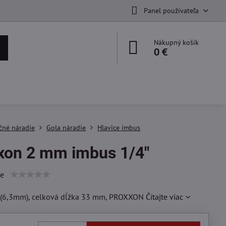
Panel používateľa
Nákupný košík
0 €
čné náradie
Gola náradie
Hlavice imbus
xon 2 mm imbus 1/4"
ie
" (6,3mm), celková dĺžka 33 mm, PROXXON
Čítajte viac