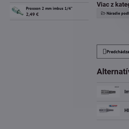
Viac z kate
Proxxon 2 mm imbus 1/4"
Náradie podľ
2,49 €
Predchádza
Alternat
Im
H