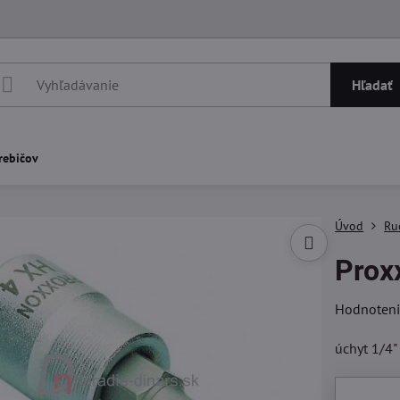
Hľadať
rebičov
Úvod
Ru
Prox
Hodnoten
úchyt 1/4