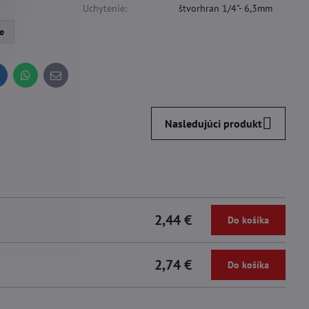
Uchytenie:
štvorhran 1/4"- 6,3mm
e
inkedIn
WhatsApp
E-
mail
Nasledujúci produkt
2,44 €
Do košíka
2,74 €
Do košíka