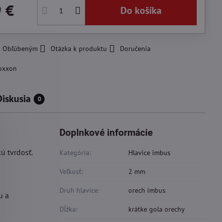
9 €
Do košíka
 k Obľúbeným
Otázka k produktu
Doručenia
oxxon
Diskusia
0
Doplnkové informácie
ú tvrdosť.
Kategória:
Hlavice imbus
Veľkosť:
2 mm
Druh hlavice:
orech imbus
u a
Dĺžka:
krátke gola orechy