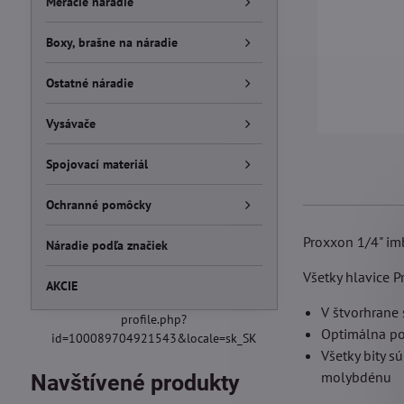
Meracie náradie
Boxy, brašne na náradie
Ostatné náradie
Vysávače
Spojovací materiál
Ochranné pomôcky
Proxxon 1/4" im
Náradie podľa značiek
Všetky hlavice P
AKCIE
V štvorhrane 
profile.php?
Optimálna po
id=100089704921543&locale=sk_SK
Všetky bity s
molybdénu
Navštívené produkty