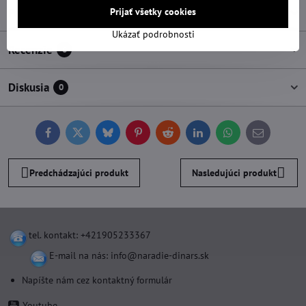
Popis
Prijať všetky cookies
Ukázať podrobnosti
Recenzie
0
Diskusia
0
Facebook
Twitter
Bluesky
Pinterest
Reddit
LinkedIn
WhatsApp
E-
mail
Predchádzajúci produkt
Nasledujúci produkt
tel. kontakt: +421905233367
E-mail na nás:
info@naradie-dinars.sk
Napíšte nám cez kontaktný formulár
Youtube