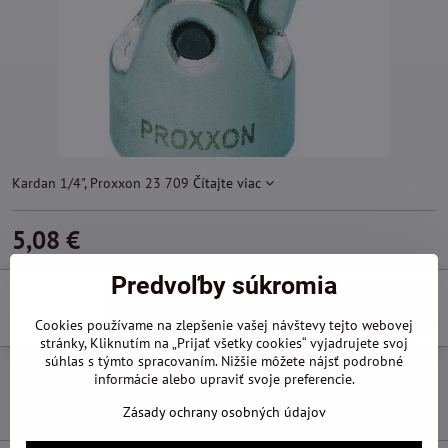
Kardan 1/4", Proxxon 23 709
Čítajte viac
5,08 €
Predvoľby súkromia
Do košíka
Cookies používame na zlepšenie vašej návštevy tejto webovej
stránky, Kliknutím na „Prijať všetky cookies“ vyjadrujete svoj
súhlas s týmto spracovaním. Nižšie môžete nájsť podrobné
Pridať k Obľúbeným
Otázka k produktu
Doručenia
informácie alebo upraviť svoje preferencie.
Výrobca:
Proxxon
Zásady ochrany osobných údajov