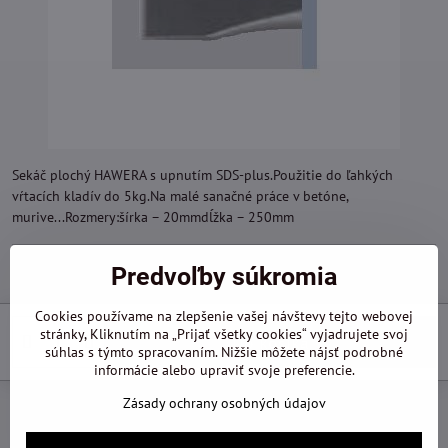
Sekáč plochý HAWERA s upnutím SDS-plus.Použitie do ľahkých
vŕtacích kladív do 5kg.Na malé sanačné práce v betóne,
murive...Rozmery:šírka – 20mmdĺžka – 250mm
11,29 €
Predvoľby súkromia
Cookies používame na zlepšenie vašej návštevy tejto webovej
stránky, Kliknutím na „Prijať všetky cookies“ vyjadrujete svoj
Do košíka
súhlas s týmto spracovaním. Nižšie môžete nájsť podrobné
informácie alebo upraviť svoje preferencie.
Zásady ochrany osobných údajov
Pridať k Obľúbeným
Otázka k produktu
Doručenia
Výrobca:
Hawera