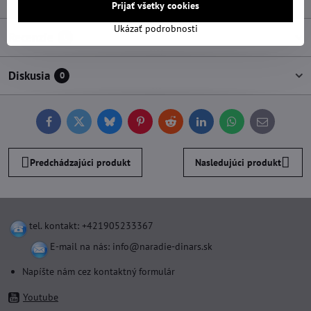
Prijať všetky cookies
Ukázať podrobnosti
Recenzie
0
Diskusia
0
Facebook
Twitter
Bluesky
Pinterest
Reddit
LinkedIn
WhatsApp
E-
mail
Predchádzajúci produkt
Nasledujúci produkt
tel. kontakt: +421905233367
E-mail na nás:
info@naradie-dinars.sk
Napíšte nám cez kontaktný formulár
Youtube