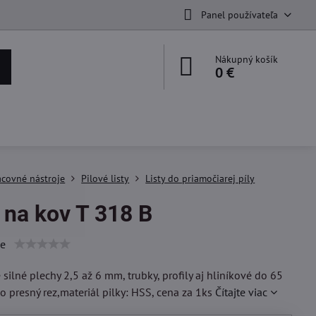
Panel používateľa
Nákupný košík
0 €
acovné nástroje
Pilové listy
Listy do priamočiarej píly
 na kov T 318 B
ie
 silné plechy 2,5 až 6 mm, trubky, profily aj hliníkové do 65
 presný rez,materiál pilky: HSS, cena za 1ks
Čítajte viac