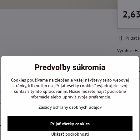
2,6
Pridať
Výrobca:
Ha
Predvoľby súkromia
Popis
Recenzie
0
Cookies používame na zlepšenie vašej návštevy tejto webovej
stránky, Kliknutím na „Prijať všetky cookies“ vyjadrujete svoj
na kov T 318 B:
súhlas s týmto spracovaním. Nižšie môžete nájsť podrobné
informácie alebo upraviť svoje preferencie.
v: 2 mm
Zásady ochrany osobných údajov
nia: 106 mm
5 mm
Prijať všetky cookies
vého plátku: HSS - celokalená vysoko výkonná rýchlorezná oceľ
Ukázať podrobnosti