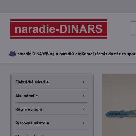
náradie DINARS
Blog o náradí
O nás
Kontakt
Servis domácich spot
Elektrické náradie
Aku náradie
Ručné náradie
Pracovné nástroje