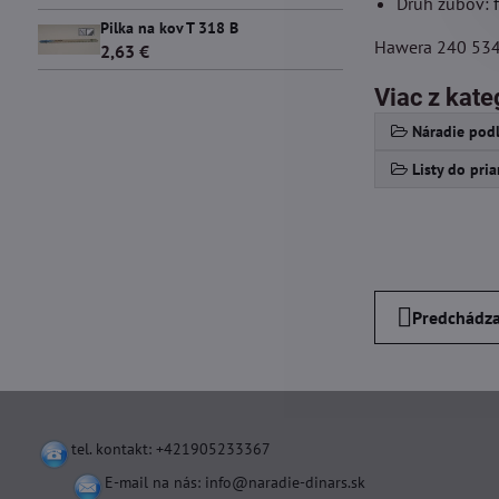
Druh zubov:
Pilka na kov T 318 B
Hawera 240 53
2,63 €
Viac z kate
Náradie podľ
Listy do pria
Predchádza
tel. kontakt: +421905233367
E-mail na nás:
info@naradie-dinars.sk