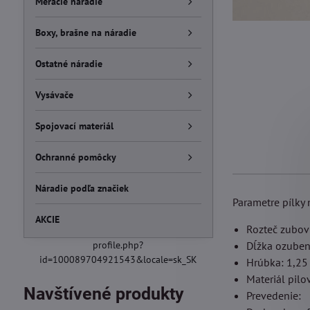
Meracie náradie
Boxy, brašne na náradie
Ostatné náradie
Vysávače
Spojovací materiál
Ochranné pomôcky
Náradie podľa značiek
Parametre pílky 
AKCIE
Rozteč zubo
profile.php?
Dĺžka ozube
id=100089704921543&locale=sk_SK
Hrúbka: 1,2
Materiál pilo
Navštívené produkty
Prevedenie: