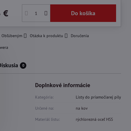
3 €
Do košíka
 k Obľúbeným
Otázka k produktu
Doručenia
wera
Diskusia
0
Doplnkové informácie
Kategória:
Listy do priamočiarej píly
Určené na:
na kov
Materiál listu:
rýchlorezná oceľ HSS