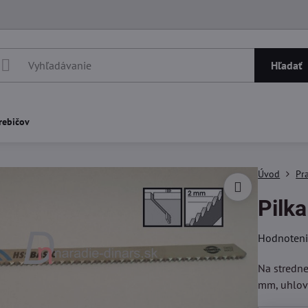
Hľadať
rebičov
Úvod
Pr
Pilka
Hodnoten
Na stredne
mm, uhlovo