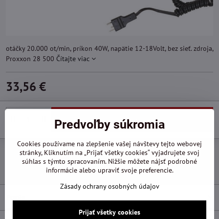
otáčky 20.000 ot/min, príkon 40W, napätie 12-18Volt, bez sieť. zdroja,
Proxxon 28 500
Čítajte viac
33,56 €
Do košíka
Predvoľby súkromia
Cookies používame na zlepšenie vašej návštevy tejto webovej
Pridať k Obľúbeným
Otázka k produktu
Doručenia
stránky, Kliknutím na „Prijať všetky cookies“ vyjadrujete svoj
súhlas s týmto spracovaním. Nižšie môžete nájsť podrobné
Výrobca:
Proxxon
informácie alebo upraviť svoje preferencie.
Zásady ochrany osobných údajov
Popis
Prijať všetky cookies