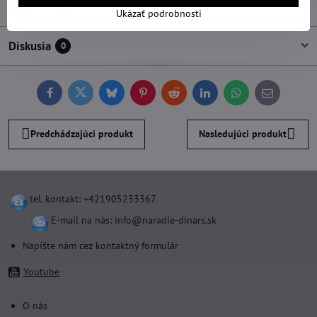
Recenzie
0
Ukázať podrobnosti
Diskusia
0
Facebook
Twitter
Bluesky
Pinterest
Reddit
LinkedIn
WhatsApp
E-
mail
Predchádzajúci produkt
Nasledujúci produkt
tel. kontakt: +421905233367
E-mail na nás:
info@naradie-dinars.sk
Napíšte nám cez kontaktný formulár
Youtube
O nás