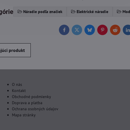
górie
Náradie podľa značiek
Elektrické náradie
Mod
Facebook
Twitter
Bluesky
Pinterest
Reddit
L
júci produkt
O nás
Kontakt
Obchodné podmienky
Doprava a platba
Ochrana osobných údajov
Mapa stránky