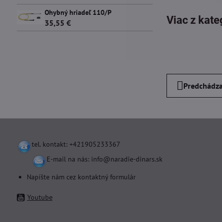
Ohybný hriadeľ 110/P
Viac z kate
35,55 €
Predchádza
tel. kontakt: +421905233367
E-mail na nás:
info@naradie-dinars.sk
Napíšte nám cez kontaktný formulár
Youtube