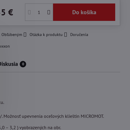
55 €
Do košíka
 k Obľúbeným
Otázka k produktu
Doručenia
oxxon
Diskusia
0
u.
 /. Možnosť upevnenia oceľových klieštin MICROMOT.
,0 – 3,2 ) vyobrazených na obr.