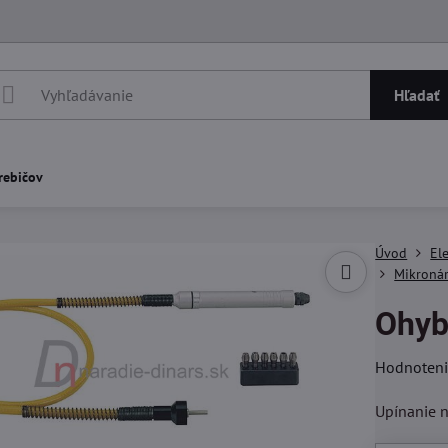
Hľadať
rebičov
Úvod
El
Mikronár
Ohyb
Hodnoten
Upínanie 