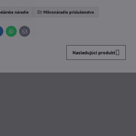
elárske náradie
Mikronáradie príslušenstvo
inkedIn
WhatsApp
E-
mail
Nasledujúci produkt