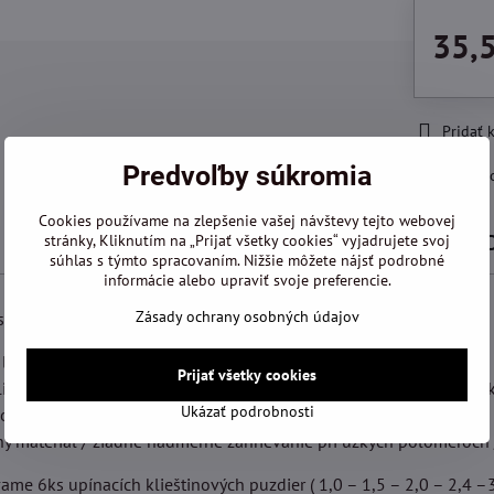
35,
Pridať
Predvoľby súkromia
Výrobca:
Pr
Cookies používame na zlepšenie vašej návštevy tejto webovej
Popis
Recenzie
stránky, Kliknutím na „Prijať všetky cookies“ vyjadrujete svoj
0
súhlas s týmto spracovaním. Nižšie môžete nájsť podrobné
informácie alebo upraviť svoje preferencie.
Zásady ochrany osobných údajov
spočíva v pevnejšom uchytení nástroja ako pri skľučovadle.
ložiskové uloženie umožňuje až 25 000 ot./min.
Prijať všetky cookies
liníková rukoväť s oceľovým hriadeľom uložený vo dvojitom ložisk
Ukázať podrobnosti
ožený koniec stopky.
ý materiál / žiadne nadmerné zahrievanie pri úzkych polomeroch
me 6ks upínacích klieštinových puzdier ( 1,0 – 1,5 – 2,0 – 2,4 –3