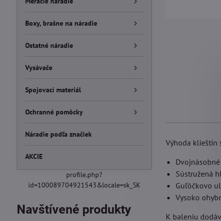
Meracie náradie
Boxy, brašne na náradie
Ostatné náradie
Vysávače
Spojovací materiál
Ochranné pomôcky
Náradie podľa značiek
Výhoda klieštin 
AKCIE
Dvojnásobné 
Sústružená h
profile.php?
id=100089704921543&locale=sk_SK
Guľôčkovo ul
Vysoko ohybn
Navštívené produkty
K baleniu dodáva