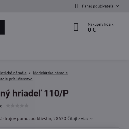
Panel používateľa
Nákupný košík
0 €
ektrické náradie
Modelárske náradie
adie príslušenstvo
ný hriadeľ 110/P
ie
nástrojov pomocou klieštin, 28620
Čítajte viac