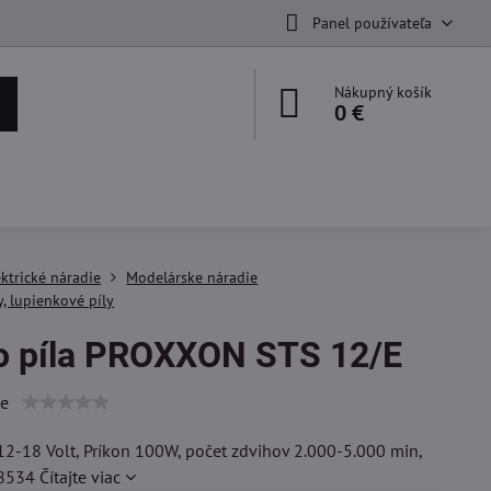
Panel používateľa
Nákupný košík
0 €
ektrické náradie
Modelárske náradie
y, lupienkové píly
o píla PROXXON STS 12/E
ie
2-18 Volt, Príkon 100W, počet zdvihov 2.000-5.000 min,
28534
Čítajte viac