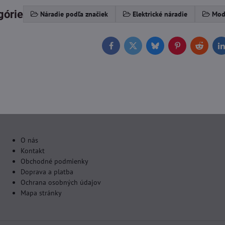
górie
Náradie podľa značiek
Elektrické náradie
Mod
Facebook
Twitter
Bluesky
Pinterest
Reddit
L
O nás
Kontakt
Obchodné podmienky
Doprava a platba
Ochrana osobných údajov
Mapa stránky