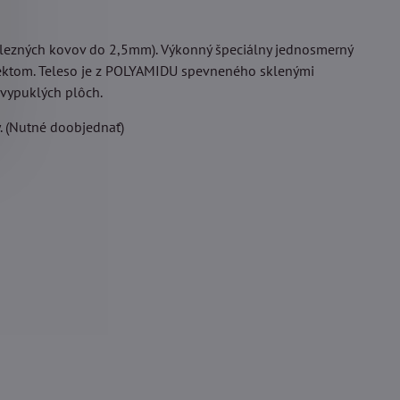
elezných kovov do 2,5mm). Výkonný špeciálny jednosmerný
-Efektom. Teleso je z POLYAMIDU spevneného sklenými
 vypuklých plôch.
. (Nutné doobjednať)