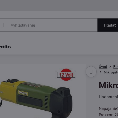
Hľadať
rebičov
Úvod
El
Mikropíl
Mikr
Hodnoten
Napájanie1
Proxxon 