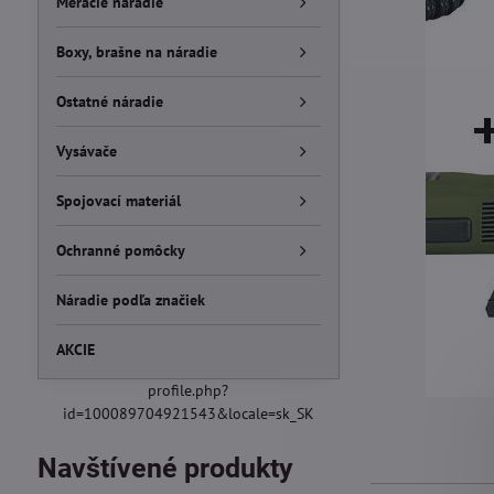
Meracie náradie
Boxy, brašne na náradie
Ostatné náradie
Vysávače
Spojovací materiál
Ochranné pomôcky
Náradie podľa značiek
AKCIE
profile.php?
id=100089704921543&locale=sk_SK
Navštívené produkty