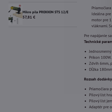
Priamočiara
Mikro píla PROXXON STS 12/E
Ideálna pre
57,81 €
motor pre 1
vláknami. S
Pre napájanie s
Technické param
Jednosmerný 
Príkon 100W.
Zdvih 6mm, p
Dĺžka 180mm
Rozsah dodávky
Priamočiara 
Pilový list h
Pilový list j
Adaptér pre o