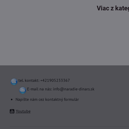
Viac z kate
tel. kontakt: +421905233367
E-mail na nás:
info@naradie-dinars.sk
Napíšte nám cez kontaktný formulár
Youtube