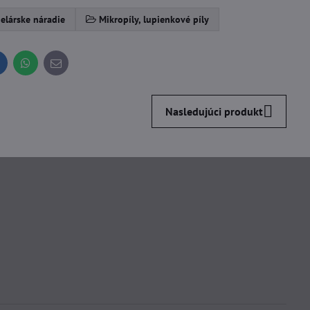
elárske náradie
Mikropíly, lupienkové píly
inkedIn
WhatsApp
E-
mail
Nasledujúci produkt