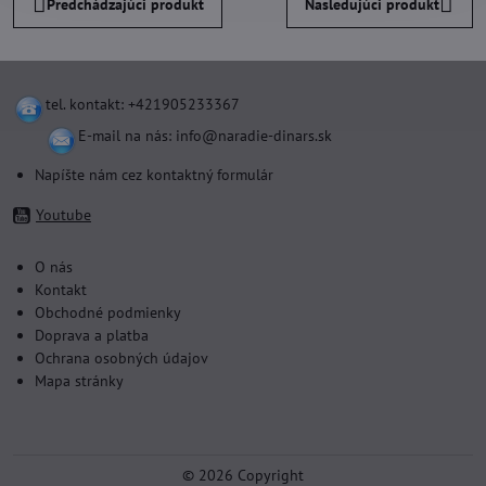
Predchádzajúci produkt
Nasledujúci produkt
tel. kontakt: +421905233367
E-mail na nás:
info@naradie-dinars.sk
Napíšte nám cez kontaktný formulár
Youtube
O nás
Kontakt
Obchodné podmienky
Doprava a platba
Ochrana osobných údajov
Mapa stránky
©
2026
Copyright