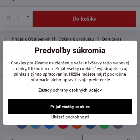
Do košíka
Pridať k Obľúbeným
Otázka k produktu
Doručenia
Predvoľby súkromia
Výrobca:
Hawera
Cookies používame na zlepšenie vašej návštevy tejto webovej
Popis
stránky, Kliknutím na „Prijať všetky cookies“ vyjadrujete svoj
súhlas s týmto spracovaním. Nižšie môžete nájsť podrobné
informácie alebo upraviť svoje preferencie.
Recenzie
0
Zásady ochrany osobných údajov
Diskusia
0
Prijať všetky cookies
Ukázať podrobnosti
Facebook
Twitter
Bluesky
Pinterest
Reddit
LinkedIn
WhatsApp
E-
mail