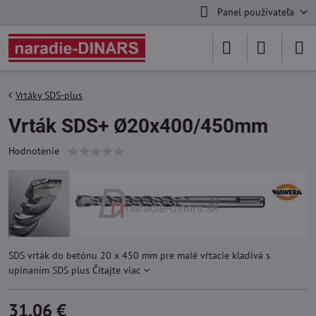
Panel používateľa
Vrtáky SDS-plus
Vrták SDS+ Ø20x400/450mm
Hodnotenie
SDS vrták do betónu 20 x 450 mm pre malé vŕtacie kladivá s
upínaním SDS plus
Čítajte viac
31,06 €