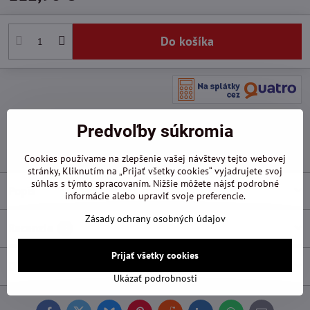
Do košíka
Pridať k Obľúbeným
Otázka k produktu
Doručenia
Predvoľby súkromia
Výrobca:
Hawera
Cookies používame na zlepšenie vašej návštevy tejto webovej
stránky, Kliknutím na „Prijať všetky cookies“ vyjadrujete svoj
súhlas s týmto spracovaním. Nižšie môžete nájsť podrobné
Popis
informácie alebo upraviť svoje preferencie.
Zásady ochrany osobných údajov
Recenzie
0
Prijať všetky cookies
Diskusia
0
Ukázať podrobnosti