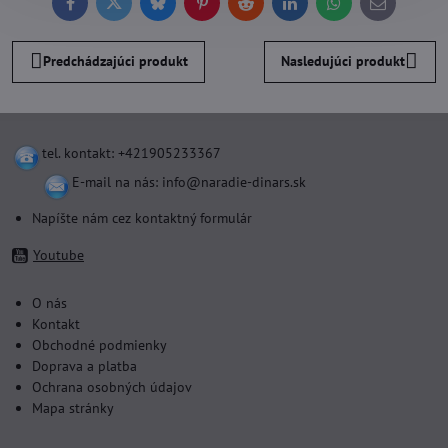
Facebook
Twitter
Bluesky
Pinterest
Reddit
LinkedIn
WhatsApp
E-
mail
Predchádzajúci produkt
Nasledujúci produkt
tel. kontakt: +421905233367
E-mail na nás:
info@naradie-dinars.sk
Napíšte nám cez kontaktný formulár
Youtube
O nás
Kontakt
Obchodné podmienky
Doprava a platba
Ochrana osobných údajov
Mapa stránky