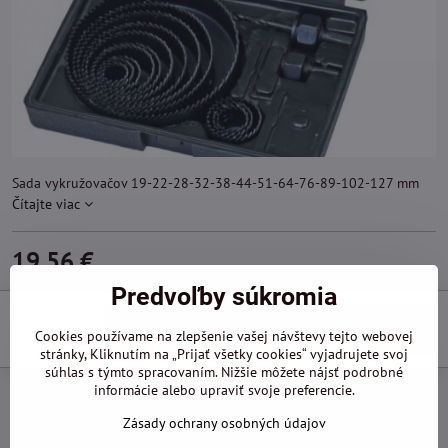
Sada vykružovačov 19-22-28-32-38-44-51-64-76-89-102-127 mm
Čítajte viac
19,56 €
Predvoľby súkromia
Do košíka
Cookies používame na zlepšenie vašej návštevy tejto webovej
stránky, Kliknutím na „Prijať všetky cookies“ vyjadrujete svoj
súhlas s týmto spracovaním. Nižšie môžete nájsť podrobné
informácie alebo upraviť svoje preferencie.
Pridať k Obľúbeným
Otázka k produktu
Doručenia
Zásady ochrany osobných údajov
Výrobca:
Topmaster