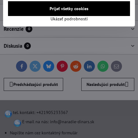
Prijať všetky cookies
Popis
Ukázať podrobnosti
Recenzie
0
Diskusia
0
Facebook
Twitter
Bluesky
Pinterest
Reddit
LinkedIn
WhatsApp
E-
mail
Predchádzajúci produkt
Nasledujúci produkt
tel. kontakt: +421905233367
E-mail na nás:
info@naradie-dinars.sk
Napíšte nám cez kontaktný formulár