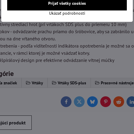
Prijať všetky cookies
ované AWB a kalené. Technológia pájkovania a kalenia optimalizo
Ukázať podrobnosti
ku pre zvýšenie robustnosti a súčasne zníženie vybrácií pri vŕtaní.
ktívny strediaci hrot (pri vrtákoch SDS plus do priemeru 10 mm)
okov - odvádzanie prachu priamo do šróbovice, aby sa zabránilo 
ou na dne vŕtaného otvoru.
trebenia - podľa viditeľnosti indikátora opotrebenia je možné sa o
ancie, v rámci ktorej je možné vsádzať kotvy.
4špirálový design pre efektívne odvádzanie vŕtnej múčky
górie
a značiek
Vrtáky
Vrtáky SDS-plus
Pracovné nástroje
Facebook
Twitter
Bluesky
Pinterest
Reddit
L
júci produkt