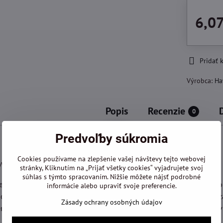
6,07
Pridať
Výrobca:
Ha
Popis
Recenzie
0
Predvoľby súkromia
Cookies používame na zlepšenie vašej návštevy tejto webovej
OWER LS PLUS
stránky, Kliknutím na „Prijať všetky cookies“ vyjadrujete svoj
súhlas s týmto spracovaním. Nižšie môžete nájsť podrobné
ll-Werkzeugfabrik Ravensburg, tj. je továreň na nástroje z tvrdok
informácie alebo upraviť svoje preferencie.
om pri vývoji a výrobe príklepových vrtákov. Dnes opúšťa denne 
Zásady ochrany osobných údajov
burgu viac než 50 000 vrtákov. Vďaka vlastnej výrobe nástroj
 kvalitou.