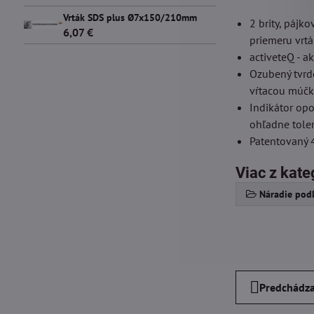
Vrták SDS plus Ø7x150/210mm
2 brity, pájk
6,07 €
priemeru vrtá
activeteQ - a
Ozubený tvrd
vŕtacou múčk
Indikátor opo
ohľadne toler
Patentovaný 
Viac z kate
Náradie podľ
Predchádza