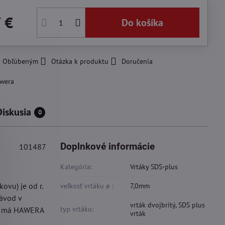
 €
Do košíka
 k Obľúbeným
Otázka k produktu
Doručenia
wera
Diskusia
0
Doplnkové informácie
101487
Kategória:
Vrtáky SDS-plus
ovu) je od r.
veľkosť vrtáku ø :
7,0mm
závod v
vrták dvojbritý, SDS plus
typ vrtáku:
ov má HAWERA
vrták