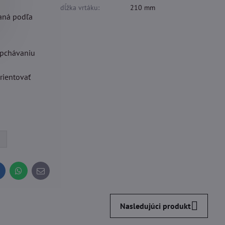
dĺžka vrtáku:
210 mm
vaná podľa
upchávaniu
rientovať
inkedIn
WhatsApp
E-
mail
Nasledujúci produkt