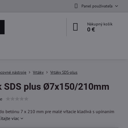
Panel používateľa
Nákupný košík
0 €
acovné nástroje
Vrtáky
Vrtáky SDS-plus
k SDS plus Ø7x150/210mm
ie
do betónu 7 x 210 mm pre malé vŕtacie kladivá s upínaním
ítajte viac