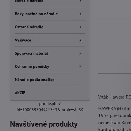
Meracie náradie
Boxy, brašne na náradie
Ostatné náradie
Vysávače
Spojovací materiál
Ochranné pomôcky
Náradie podľa značiek
AKCIE
Vrták Hawera P
profile.php?
HAWERA (Hartmeta
id=100089704921543&locale=sk_SK
1952 priekopník
nemeckom Ravens
Navštívené produkty
kontrolu nad ich