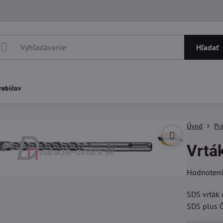
Hľadať
rebičov
Úvod
Pr
Vrtá
Hodnoten
SDS vrták 
SDS plus
Č