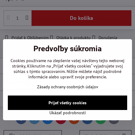
Do košíka
Pridať k Obľúbeným
Otázka k produktu
Doručenia
Predvoľby súkromia
Výrobca:
Hawera
Cookies používame na zlepšenie vašej návštevy tejto webovej
Popis
stránky, Kliknutím na „Prijať všetky cookies“ vyjadrujete svoj
súhlas s týmto spracovaním. Nižšie môžete nájsť podrobné
informácie alebo upraviť svoje preferencie.
Recenzie
0
Zásady ochrany osobných údajov
Diskusia
0
Prijať všetky cookies
Ukázať podrobnosti
Facebook
Twitter
Bluesky
Pinterest
Reddit
LinkedIn
WhatsApp
E-
mail