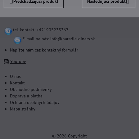
Predchádzajúci produkt
Nasledujúci produkt
tel. kontakt: +421905233367
E-mail na nás:
info@naradie-dinars.sk
Napíšte nám cez kontaktný formulár
Youtube
O nás
Kontakt
Obchodné podmienky
Doprava a platba
Ochrana osobných údajov
Mapa stránky
©
2026
Copyright